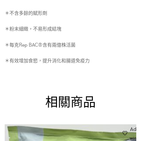
＊不含多餘的賦形劑
＊粉末細緻，不易形成結塊
＊每克Rep BAC®含有兩億株活菌
＊有效增加食慾，提升消化和腸道免疫力
相關商品
Add 
wishl