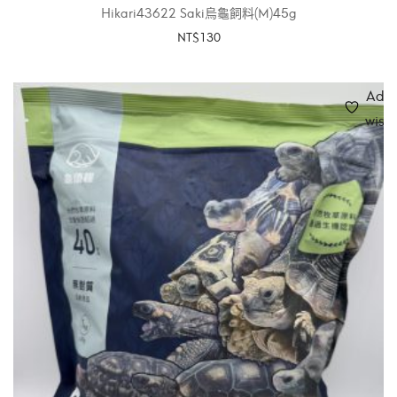
Hikari43622 Saki烏龜飼料(M)45g
NT$
130
加入購物車
Add 
wishl