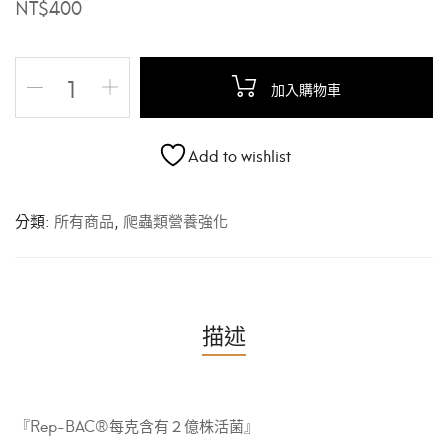
NT$
400
加入購物車
Add to wishlist
分類:
所有商品
,
爬蟲類營養強化
描述
『Rep-BAC®每克含有２億株活菌』